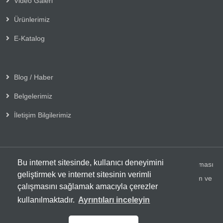
Video Galeri
Ürünlerimiz
E-Katalog
Blog / Haber
Belgelerimiz
İletişim Bilgilerimiz
Bu internet sitesinde, kullanıcı deneyimini
Copyright © 2025 Her Hakkı Saklıdır. Kopyalanması, çoğaltılması
geliştirmek ve internet sitesinin verimli
ve dağıtılması halinde yasal haklarımız işletilecektir. | Reklam ve
çalışmasını sağlamak amacıyla çerezler
Tasarım:
Solid Medya
kullanılmaktadır.
Ayrıntıları inceleyin