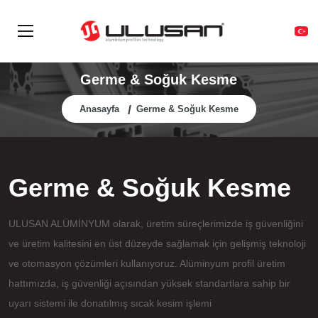
Germe & Soğuk Kesme
Anasayfa
Germe & Soğuk Kesme
Germe & Soğuk Kesme
ULUSAN ALÜMİNYUM olarak, üretim süreçlerimizde iş güvenliğini
ve üretim kalitesini en üst düzeyde sağlamak için gelişmiş teknoloji
ve otomasyon çözümleri kullanıyoruz. Alüminyum profil üretim
hattımızda, iş güvenliği açısından yüksek standartlara sahip bir
uyarı sistemi ile donatılmış sıcak kesim işlemi