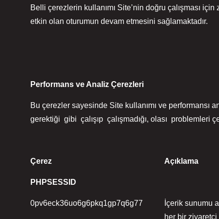
Belli çerezlerin kullanımı Site’nin doğru çalışması içi
etkin olan oturumun devam etmesini sağlamaktadır.
Performans ve Analiz Çerezleri
Bu çerezler sayesinde Site kullanımı ve performansı anal
gerektiği gibi çalışıp çalışmadığı, olası problemleri çe
Çerez
Açıklama
PHPSESSID
0pv6eck36uo6g6pkq1gp7q6g77
İçerik sunumu a
her bir ziyaretçi