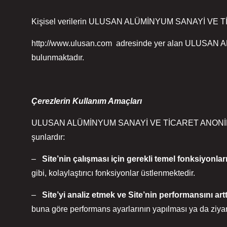
Kişisel verilerin ULUSAN ALÜMİNYUM SANAYİ VE
http://www.ulusan.com adresinde yer alan ULUSAN 
bulunmaktadır.
Çerezlerin Kullanım Amaçları
ULUSAN ALÜMİNYUM SANAYİ VE TİCARET ANONİM ŞİRKETİ,
şunlardır:
–
Site’nin
çalışması
için
gerekli
temel
fonksiyonlar
gibi, kolaylaştırıcı fonksiyonlar üstlenmektedir.
–
Site’yi
analiz
etmek
ve
Site’nin
performansını
art
buna göre performans ayarlarının yapılması ya da ziyaret