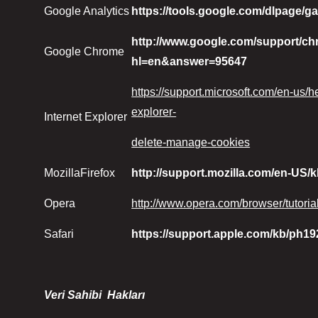
Google Analytics
https://tools.google.com/dlpage/g
http://www.google.com/support/ch
Google Chrome
hl=en&answer=95647
https://support.microsoft.com/en-us/
explorer-
Internet Explorer
delete-manage-cookies
MozillaFirefox
http://support.mozilla.com/en-US/
Opera
http://www.o
pera.com/browser/tutorial
Safari
https://support.apple.com/kb/ph1
Veri Sahibi Hakları