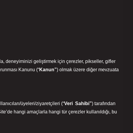
yiminizi geliştirmek için çerezler, pikseller, gifler
Korunması Kanunu (“
Kanun”
) olmak üzere diğer mevzuata
anıcıları/üyeleri/ziyaretçileri (“
Veri
Sahibi”
) tarafından
 Site’de hangi amaçlarla hangi tür çerezler kullanıldığı, bu