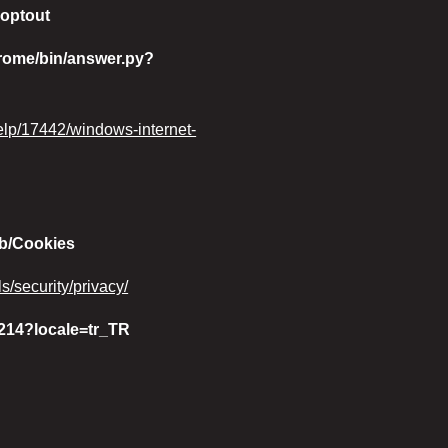
aoptout
rome/bin/answer.py?
help/17442/windows-internet-
kb/Cookies
s/security/privacy/
9214?locale=tr_TR