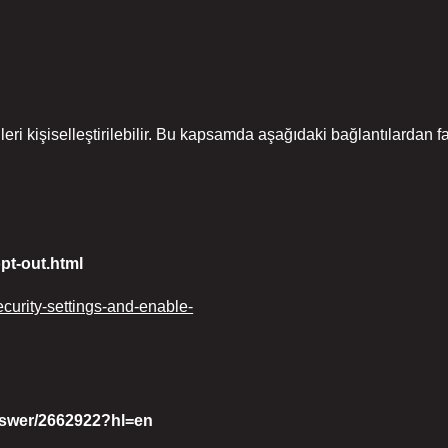
ihleri kişiselleştirilebilir. Bu kapsamda aşağıdaki bağlantılardan fa
pt-out.html
security-settings-and-enable-
nswer/2662922?hl=en