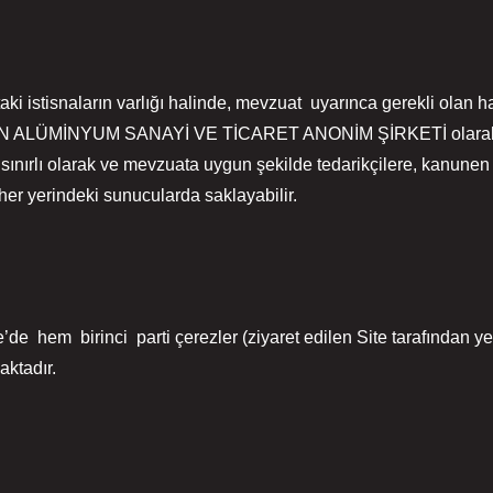
aki istisnaların varlığı halinde, mevzuat uyarınca gerekli olan h
USAN ALÜMİNYUM SANAYİ VE TİCARET ANONİM ŞİRKETİ olarak, 
 sınırlı olarak ve mevzuata uygun şekilde tedarikçilere, kanunen 
 her yerindeki sunucularda saklayabilir.
’de hem birinci parti çerezler (ziyaret edilen Site tarafından yer
aktadır.