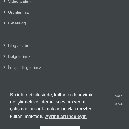
Video Galeri
Ürünlerimiz
E-Katalog
Blog / Haber
Belgelerimiz
İletişim Bilgilerimiz
Bu internet sitesinde, kullanıcı deneyimini
Copyright © 2025 Her Hakkı Saklıdır. Kopyalanması, çoğaltılması
geliştirmek ve internet sitesinin verimli
ve dağıtılması halinde yasal haklarımız işletilecektir. | Reklam ve
çalışmasını sağlamak amacıyla çerezler
Tasarım:
Solid Medya
kullanılmaktadır.
Ayrıntıları inceleyin