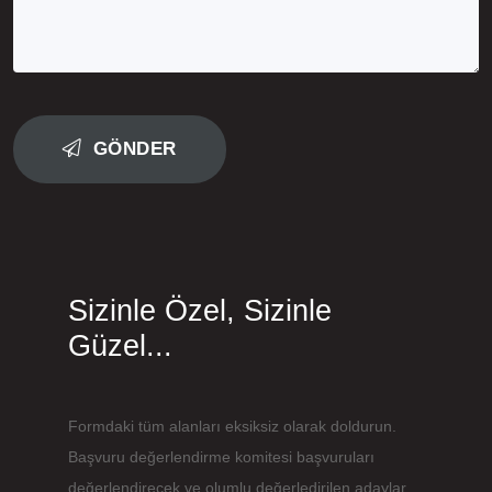
GÖNDER
Sizinle Özel, Sizinle
Güzel...
Formdaki tüm alanları eksiksiz olarak doldurun.
Başvuru değerlendirme komitesi başvuruları
değerlendirecek ve olumlu değerledirilen adaylar