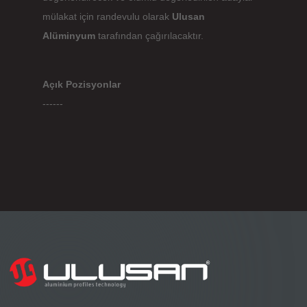
mülakat için randevulu olarak
Ulusan
Alüminyum
tarafından çağırılacaktır.
Açık Pozisyonlar
------