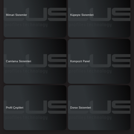
Mimari Sistemler
Küpeşte Sistemleri
Camlama Sistemleri
Kompozit Panel
Profil Çeşitleri
Dorse Sistemleri